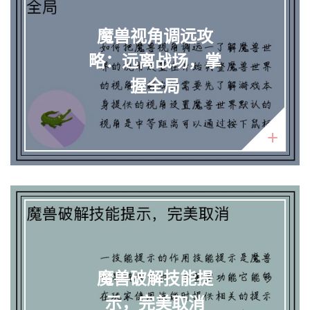
魔兽视角调远攻
略：远离战场，掌
握全局
魔兽破解技能提
示，完美取消