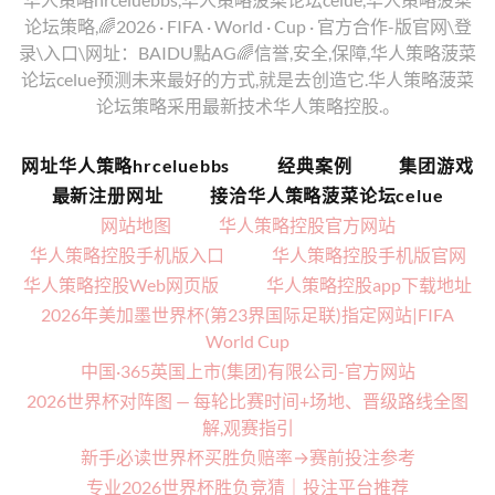
论坛策略,🌈2026 · FIFA · World · Cup · 官方合作-版官网\登
录\入口\网址：BAIDU點AG🌈信誉,安全,保障,华人策略菠菜
论坛celue预测未来最好的方式,就是去创造它.华人策略菠菜
论坛策略采用最新技术华人策略控股.。
网址华人策略hrceluebbs
经典案例
集团游戏
最新注册网址
接洽华人策略菠菜论坛celue
网站地图
华人策略控股官方网站
华人策略控股手机版入口
华人策略控股手机版官网
华人策略控股Web网页版
华人策略控股app下载地址
2026年美加墨世界杯(第23界国际足联)指定网站|FIFA
World Cup
中国·365英国上市(集团)有限公司-官方网站
2026世界杯对阵图 — 每轮比赛时间+场地、晋级路线全图
解,观赛指引
新手必读世界杯买胜负赔率→赛前投注参考
专业2026世界杯胜负竞猜｜投注平台推荐