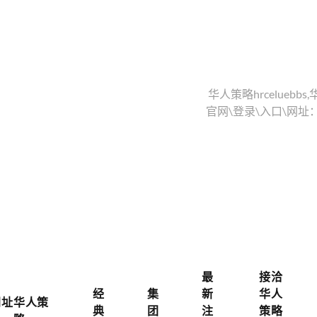
华人策略hrceluebbs,
官网\登录\入口\网址：
最
接洽
经
集
新
华人
网址华人策
典
团
注
策略