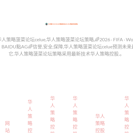
华人策略菠菜论坛celue,华人策略菠菜论坛策略,🌈2026 · FIFA · Worl
BAIDU點AG🌈信誉,安全,保障,华人策略菠菜论坛celue预测
它.华人策略菠菜论坛策略采用最新技术华人策略控股.。
华
华
华
华
人
人
人
人
策
策
策
策
华人
略
略
略
网
略
策略
控
控
控
站
控
控股