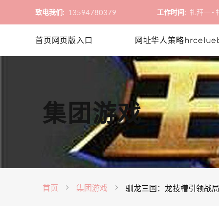
13594780379
致电我们:
工作时间:
礼拜一 - 礼
首页网页版入口
网址华人策略hrcelue
集团游戏
首页
集团游戏
驯龙三国：龙技槽引领战