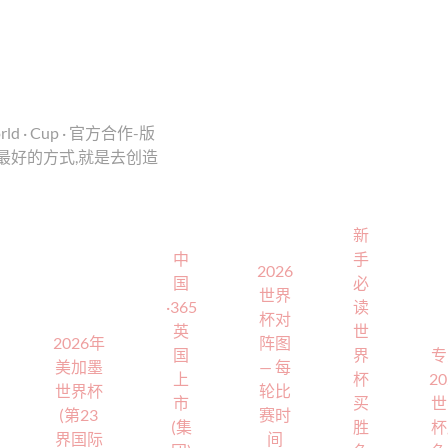
d · Cup · 官方合作-版
未来最好的方式,就是去创造
新
中
手
2026
国
必
世界
·365
读
杯对
英
世
2026年
阵图
国
界
专
美加墨
— 每
上
杯
20
世界杯
轮比
市
买
世
(第23
赛时
(集
胜
杯
界国际
间